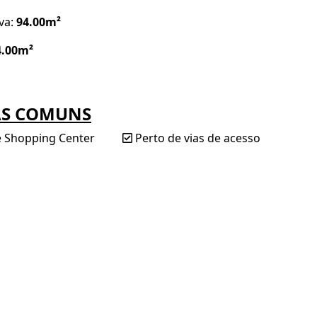
iva:
94.00m²
4.00m²
AS COMUNS
e Shopping Center
Perto de vias de acesso
 Eusébio – Urucunema