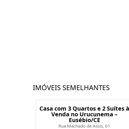
Condomínio com apenas 6 casas planas 
tr
Agende sua visit
IMÓVEIS SEMELHANTES
tes à
Casa com 3 Quartos e 2 Suítes 
aleza/CE
Venda no Urucunema –
Eusébio/CE
a, 397
Rua Machado de Assis, 01