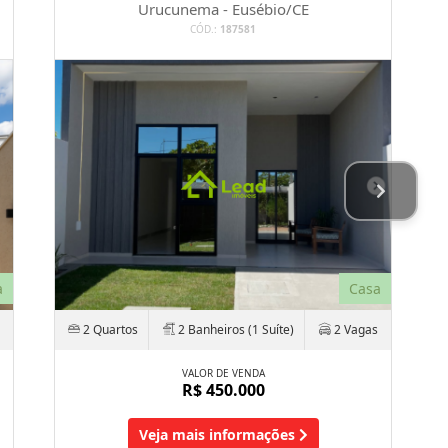
Urucunema - Eusébio/CE
CÓD.:
187581
a
Casa
2 Quartos
2 Banheiros (1 Suíte)
2 Vagas
VALOR DE VENDA
R$ 450.000
Veja mais informações