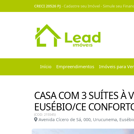
CRECI 20526 PJ
-
Cadastre seu Imóvel
-
Simule seu Finan
Início
Empreendimentos
Imóveis para Ve
CASA COM 3 SUÍTES À 
EUSÉBIO/CE CONFORT
(COD: 215545)
Avenida Cícero de Sá, 000, Urucunema, Eusébi