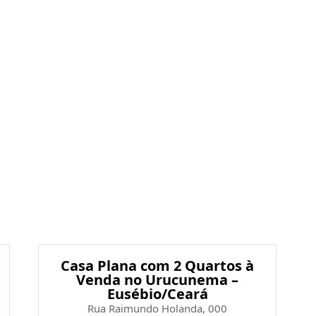
e independentes, oferecendo mais privacidade e
anquilidade.
a e conheça sua nova casa!
à
Casa Plana com 2 Quartos à
Venda no Urucunema –
Eusébio/Ceará
Rua Raimundo Holanda, 000