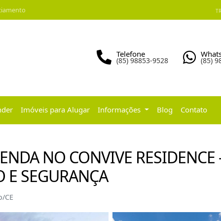
ciamento
TR
Telefone
What
(85) 98853-9528
(85) 
nder
Imóveis para Alugar
Informações
Blog
Contato
VENDA NO CONVIVE RESIDENCE 
O E SEGURANÇA
o/CE