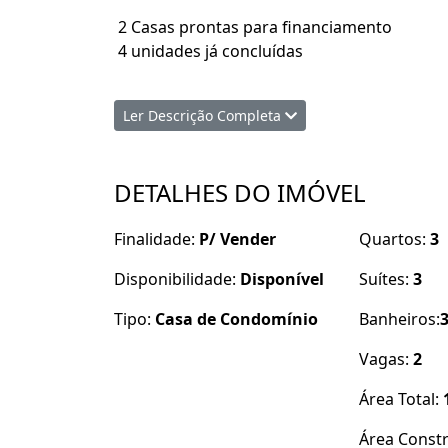
2 Casas prontas para financiamento
4 unidades já concluídas
Casas modernas com excelente padrão de ac
Ler Descrição Completa
conforto e integração dos ambientes.
Detalhes do Imóvel
DETALHES DO IMÓVEL
94m² de área construída
Finalidade:
P/ Vender
Quartos:
3
180m² de terreno
Disponibilidade:
Disponível
Suítes:
3
3 suítes (sendo 1 reversível)
Tipo:
Casa de Condomínio
Banheiros:
Vagas:
2
Sala e cozinha integradas
Área Total:
Pé-direito duplo nas áreas sociais
Área Const