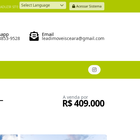
Acessar Sistema
ADUZIR SITE:
Powered by
sapp
Email
98853-9528
leadimoveisceara@gmail.com
–
A venda por
R$ 409.000