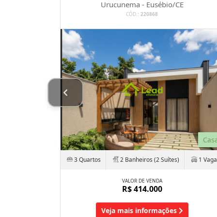
Urucunema - Eusébio/CE
CÓD.:
220868
Condomínio
Cas
2 Vagas
3 Quartos
2 Banheiros (2 Suítes)
1 Vaga
NDOMÍNIO
800
VALOR DE VENDA
ais
R$ 414.000
Veja mais informações