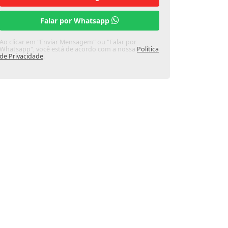
Falar por Whatsapp
Ao clicar em "Enviar Mensagem" ou "Falar por
Whatsapp", você está de acordo com a nossa
Política
de Privacidade
.