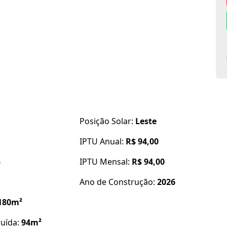
abamento, projetadas para oferecer praticidade,
Posição Solar:
Leste
IPTU Anual:
R$ 94,00
3
IPTU Mensal:
R$ 94,00
Ano de Construção:
2026
180m²
ruída:
94m²