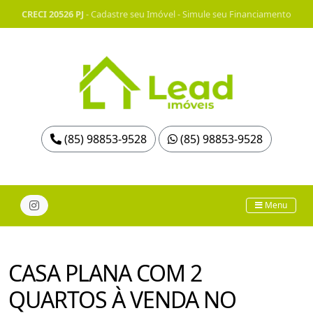
CRECI 20526 PJ
-
Cadastre seu Imóvel
-
Simule seu Financiamento
(85) 98853-9528
(85) 98853-9528
Menu
CASA PLANA COM 2
QUARTOS À VENDA NO