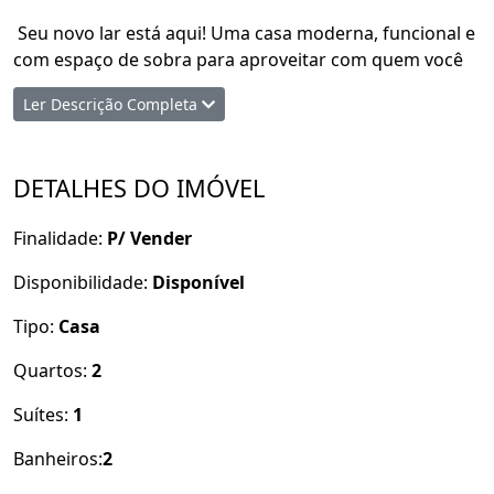
Seu novo lar está aqui! Uma casa moderna, funcional e
com espaço de sobra para aproveitar com quem você
ama.
Ler Descrição Completa
Área construída: 87 m²
Terreno: 180 m² (6x30 m)
DETALHES DO IMÓVEL
Destaques do imóvel:
Finalidade:
P/ Vender
2 quartos grandes, sendo 1 suíte master
Sala e cozinha com ambiente integrado – mais
Disponibilidade:
Disponível
praticidade e conforto
Fachada moderna e elegante que valoriza ainda mais o
Tipo:
Casa
imóvel
Quartos:
2
Amplo quintal com churrasqueira – perfeito para quem
deseja construir uma piscina no futuro
Suítes:
1
Espaço ideal para curtir bons momentos em família e
receber os amigos com estilo!
Banheiros:
2