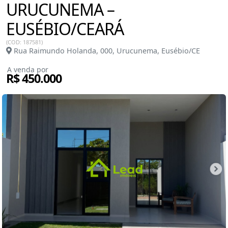
URUCUNEMA –
EUSÉBIO/CEARÁ
(COD: 187581)
Rua Raimundo Holanda, 000, Urucunema, Eusébio/CE
A venda por
R$ 450.000