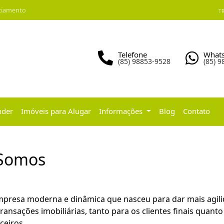
ciamento
TR
Telefone
What
(85) 98853-9528
(85) 
nder
Imóveis para Alugar
Informações
Blog
Contato
Somos
resa moderna e dinâmica que nasceu para dar mais agili
ransações imobiliárias, tanto para os clientes finais quanto
ceiros.