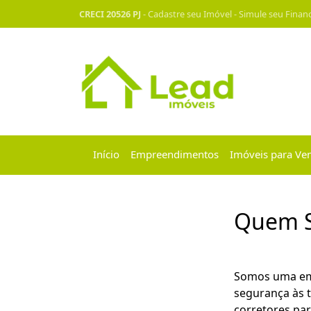
CRECI 20526 PJ
-
Cadastre seu Imóvel
-
Simule seu Finan
Início
Empreendimentos
Imóveis para Ve
Quem 
Somos uma emp
segurança às t
corretores par