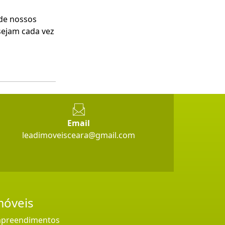
 de nossos
sejam cada vez
Email
leadimoveisceara@gmail.com
móveis
preendimentos