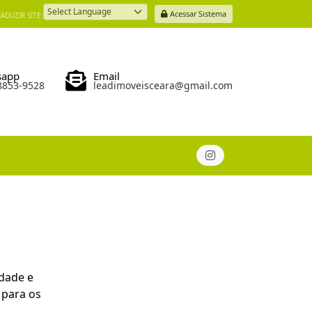
Acessar Sistema
ADUZIR SITE:
Powered by
sapp
Email
98853-9528
leadimoveisceara@gmail.com
dade e
 para os