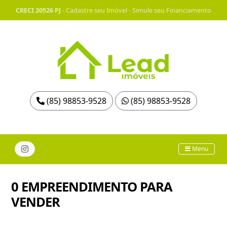
CRECI 20526 PJ
-
Cadastre seu Imóvel
-
Simule seu Financiamento
(85) 98853-9528
(85) 98853-9528
Menu
0 EMPREENDIMENTO PARA
VENDER