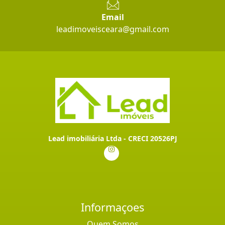
Email
leadimoveisceara@gmail.com
Lead imobiliária Ltda - CRECI 20526PJ
Informaçoes
Quem Somos