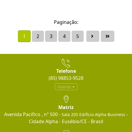
Paginação:
1
2
3
4
5
Telefone
(85) 98853-9528
Outros
Matriz
Avenida Pacifico , nº 500 -
-
Sala 205 Edifício Alpha Business
Cidade Alpha - Eusébio/CE - Brasil