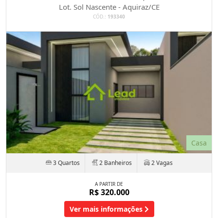
Lot. Sol Nascente - Aquiraz/CE
CÓD.:
193340
Casa
3 Quartos
2 Banheiros
2 Vagas
A PARTIR DE
R$ 320.000
Ver mais informações