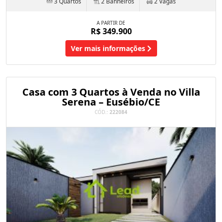
3 Quartos
2 Banheiros
2 Vagas
A PARTIR DE
R$ 349.900
Ver mais informações
Casa com 3 Quartos à Venda no Villa
Serena – Eusébio/CE
CÓD.:
222084