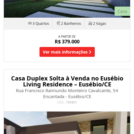
Casa
3 Quartos
2 Banheiros
2 Vagas
A PARTIR DE
R$ 379.000
Ver mais informações
Casa Duplex Solta à Venda no Eusébio
Living Residence – Eusébio/CE
Rua Francisco Raimundo Monteiro Cavalcante, 54
Encantada - Eusébio/CE
CÓD.:
195801