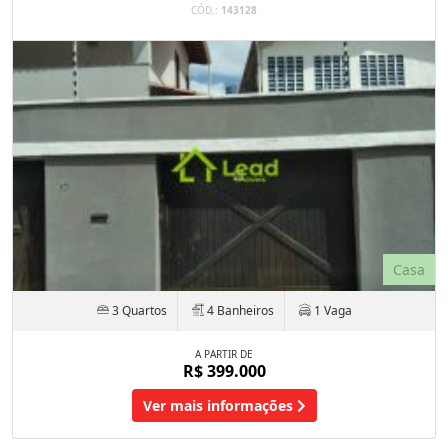
CÓD.:
143128
Casa
3 Quartos
4 Banheiros
1 Vaga
A PARTIR DE
R$ 399.000
Ver mais informações