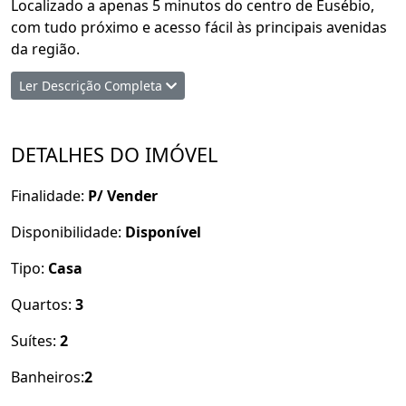
Localizado a apenas 5 minutos do centro de Eusébio,
com tudo próximo e acesso fácil às principais avenidas
da região.
Ler Descrição Completa
Diferenciais do Empreendimento
Acabamento de primeira qualidade
DETALHES DO IMÓVEL
Unidades planas
Casas soltas
Finalidade:
P/ Vender
Terrenos a partir de 158 m²
Área construída a partir de 94,74 m²
Disponibilidade:
Disponível
Pé-direito elevado
3 quartos, sendo 2 suítes (1 reversível)
Tipo:
Casa
2 vagas de garagem
Quartos:
3
Sala de estar integrada à cozinha
Área de serviço
Suítes:
2
Financiamento facilitado pelos principais bancos:
Banheiros:
2
Caixa Econômica Federal, Itaú Unibanco, Banco