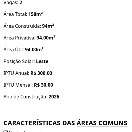
Vagas:
2
Bradesco e Banco Santander Brasil.
Área Total:
158m²
A partir de R$ 335.000,00
Área Construída:
94m²
Ideal para quem busca morar bem, investir ou sair
Área Privativa:
94.00m²
do aluguel com qualidade e valorização garantida.
Área Útil:
94.00m²
Fale agora e agende sua visita!
Posição Solar:
Leste
IPTU Anual:
R$ 300,00
IPTU Mensal:
R$ 30,00
Ano de Construção:
2026
CARACTERÍSTICAS DAS
ÁREAS COMUNS