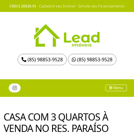
CRECI 20526 PJ
-
Cadastre seu Imóvel
-
Simule seu Financiamento
(85) 98853-9528
(85) 98853-9528
Menu
CASA COM 3 QUARTOS À
VENDA NO RES. PARAÍSO