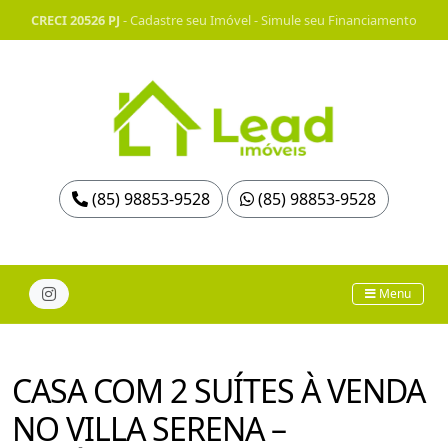
CRECI 20526 PJ
-
Cadastre seu Imóvel
-
Simule seu Financiamento
(85) 98853-9528
(85) 98853-9528
Menu
CASA COM 2 SUÍTES À VENDA
NO VILLA SERENA –