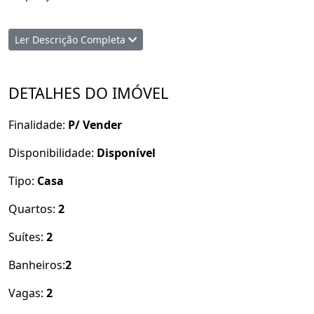
Unidades 1 a 4
Ler Descrição Completa
71,56 m² de área construída
Terreno com 151,50 m²
2 suítes
DETALHES DO IMÓVEL
Diferenciais:
Finalidade:
P/ Vender
Arquitetura moderna
Ambientes bem distribuídos
Disponibilidade:
Disponível
Ótima opção para morar ou investir
Tipo:
Casa
Entre em contato e venha conhecer seu nova lar!!!
Quartos:
2
Garanta sua unidade!
Suítes:
2
Banheiros:
2
Vagas:
2