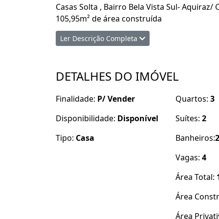
Casas Solta , Bairro Bela Vista Sul- Aquiraz/ 
105,95m² de área construída
Ler Descrição Completa
R$265.000,00 Investimento.
02 Suítes
DETALHES DO IMÓVEL
03 Quartos
01 Banheiro Social
Finalidade:
P/ Vender
Quartos:
3
Sala de Estar/ Jantar
Cozinha Americana
Disponibilidade:
Disponível
Suítes:
2
Área de Serviço
Quintal
Tipo:
Casa
Banheiros:
04 Vagas de Garagem
Vagas:
4
01 Churrasqueira
01 Chuveirão
Área Total:
Localização Estratégica, próximo á escolas, 
Área Const
Área Privat
Aproveite essa oportunidade, não fique fora