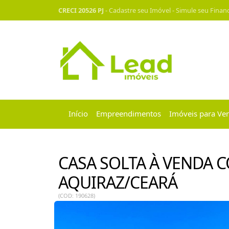
CRECI 20526 PJ
-
Cadastre seu Imóvel
-
Simule seu Finan
Início
Empreendimentos
Imóveis para Ve
CASA SOLTA À VENDA 
AQUIRAZ/CEARÁ
(COD: 190628)