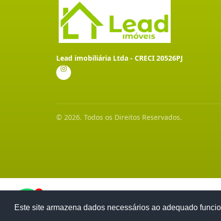
Lead imobiliária Ltda - CRECI 20526PJ
© 2026. Todos os Direitos Reservados.
1
Este site armazena dados necessários ao adequado funcio