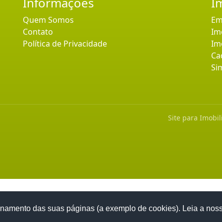
Informaçoes
I
Quem Somos
Em
Contato
Im
Política de Privacidade
Im
Ca
Si
Site para Imobil
namento das suas páginas (a exemplo de cookies). Leia a nos