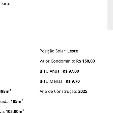
Ceará.
Posição Solar:
Leste
Valor Condomínio:
R$ 150,00
2
IPTU Anual:
R$ 97,00
IPTU Mensal:
R$ 9,70
198m²
Ano de Construção:
2025
posto d saúde, e lagoa do Catu.
ruída:
105m²
iva:
105.00m²
 dessa.