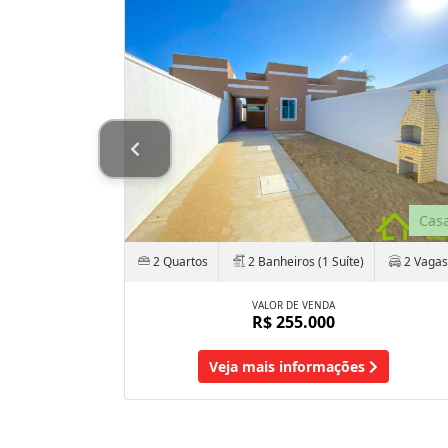
Cas
partamento
2 Quartos
2 Banheiros (1 Suíte)
2 Vagas
1 Vaga
VALOR DE VENDA
R$ 255.000
NDOMÍNIO
281
ais
Veja mais informações