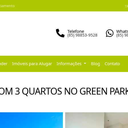
ciamento
TR
Telefone
What
(85) 98853-9528
(85) 
nder
Imóveis para Alugar
Informações
Blog
Contato
COM 3 QUARTOS NO GREEN PARK