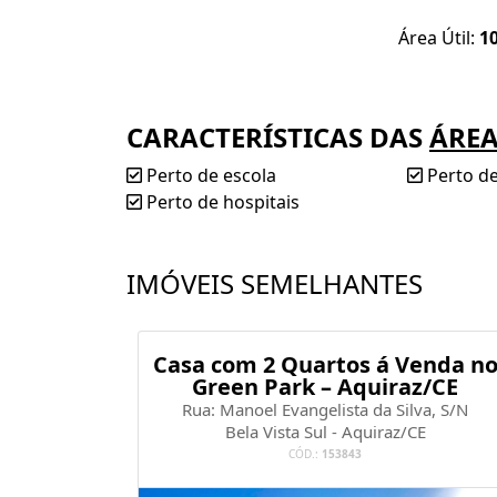
Área Útil:
1
Agende já sua visita!!!!!!!!!!
CARACTERÍSTICAS DAS
ÁRE
Perto de escola
Perto d
Perto de hospitais
IMÓVEIS SEMELHANTES
à Venda
Casa com 2 Quartos á Venda n
o Forte
Green Park – Aquiraz/CE
/CE
Rua: Manoel Evangelista da Silva, S/N
, 120
Bela Vista Sul - Aquiraz/CE
E
CÓD.:
153843