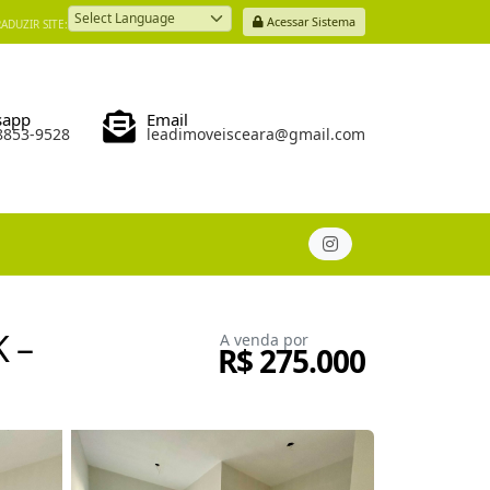
Acessar Sistema
ADUZIR SITE:
Powered by
sapp
Email
98853-9528
leadimoveisceara@gmail.com
 –
A venda por
R$ 275.000