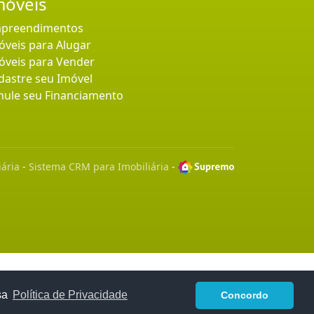
móveis
preendimentos
óveis para Alugar
óveis para Vender
dastre seu Imóvel
mule seu Financiamento
iária
-
Sistema CRM para Imobiliária
-
sa
Política de Privacidade
Concordo