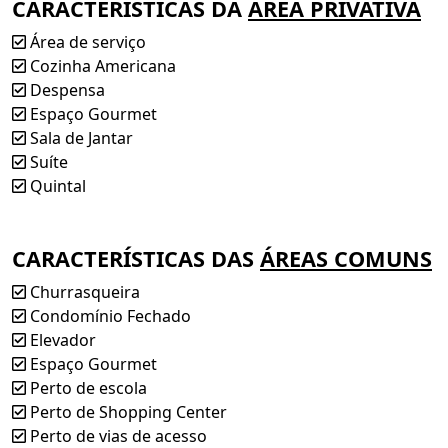
CARACTERÍSTICAS DA
ÁREA PRIVATIVA
Área de Lazer Completa:
Área de serviço
Cozinha Americana
Salão de festas com churrasqueira
Despensa
Fitness ao ar livre
Espaço Gourmet
Playground infantil
Sala de Jantar
Petplace
Suíte
Bicicletário
Quintal
Redário
Espaço Horta e Espaço Picnic
Guarita elevada com eclusa
CARACTERÍSTICAS DAS
ÁREAS COMUNS
Gás encanado individualizado
Churrasqueira
Cronograma de Entrega:
Condomínio Fechado
Fase 01 – Blocos A a H (160 aptos): 30/11/2025
Elevador
Fase 02 – Blocos I a R (192 aptos): 30/04/2026
Espaço Gourmet
Perto de escola
Quer saber mais? Agende sua visita agora mesmo!
Perto de Shopping Center
Aproveite condições especiais de lançamento.
Perto de vias de acesso