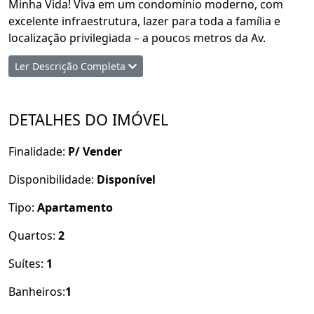
Minha Vida! Viva em um condomínio moderno, com
excelente infraestrutura, lazer para toda a família e
localização privilegiada – a poucos metros da Av.
Washington Soares, no coração de Messejana.
Ler Descrição Completa
Informações do Empreendimento:
DETALHES DO IMÓVEL
Área do Terreno: 10.648 m²
Área Construída: 18.319,76 m²
Finalidade:
P/ Vender
Total de Apartamentos: 352
Blocos: 18
Disponibilidade:
Disponível
Pavimentos:
Tipo:
Apartamento
Quartos:
2
Térreo + 4 (Blocos A a H e K a R)
Térreo + 3 (Blocos I e J)
Suítes:
1
Apartamentos por andar: 4
Banheiros:
1
Plantas disponíveis: