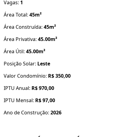
Vagas:
1
Tipo A – 45,61 m²: 316 unidades
Área Total:
45m²
Tipo B Garden – 64,76 m²: 36 unidades
Área Construída:
45m²
Planta inteligente com
:
Área Privativa:
45.00m²
2 Quartos (sendo 1 Suíte Reversível)
Área Útil:
45.00m²
Sala de Estar e Jantar
Cozinha Americana
Posição Solar:
Leste
Área de Serviço
Valor Condomínio:
R$ 350,00
Vagas de Garagem:
IPTU Anual:
R$ 970,00
114 para carros (06 para idosos | 12 acessíveis | 96
IPTU Mensal:
R$ 97,00
comuns)
Ano de Construção:
2026
06 para visitantes
34 para motos
45 para bicicletas