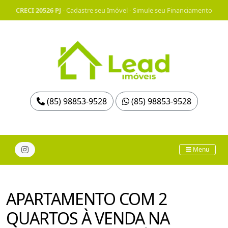
CRECI 20526 PJ
-
Cadastre seu Imóvel
-
Simule seu Financiamento
(85) 98853-9528
(85) 98853-9528
Menu
APARTAMENTO COM 2
QUARTOS À VENDA NA