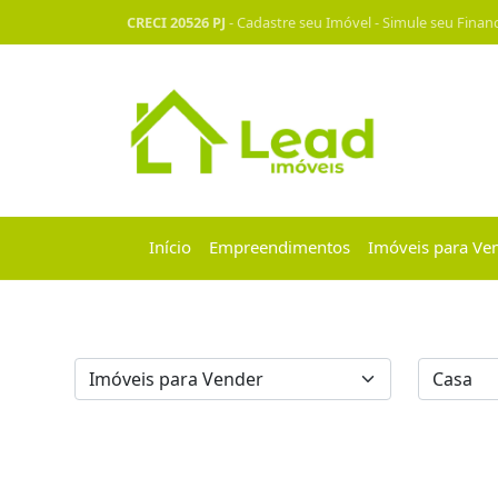
CRECI 20526 PJ
-
Cadastre seu Imóvel
-
Simule seu Finan
Início
Empreendimentos
Imóveis para Ve