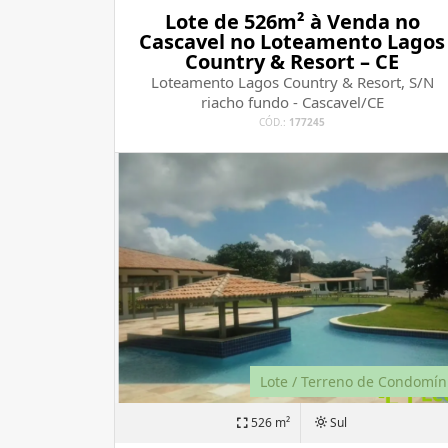
Lote de 526m² à Venda no
Cascavel no Loteamento Lagos
Country & Resort – CE
Loteamento Lagos Country & Resort, S/N
riacho fundo - Cascavel/CE
CÓD.:
177245
Lote / Terreno de Condomín
526 m²
Sul