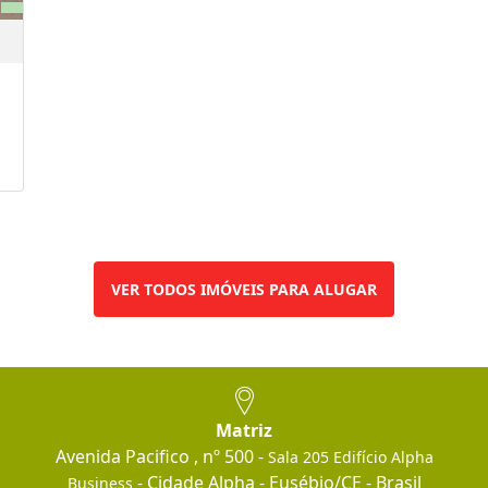
VER TODOS IMÓVEIS PARA ALUGAR
Matriz
Avenida Pacifico , nº 500 -
Sala 205 Edifício Alpha
- Cidade Alpha - Eusébio/CE - Brasil
Business