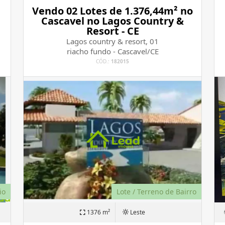
Vendo 02 Lotes de 1.376,44m² no
Cascavel no Lagos Country &
Resort - CE
Lagos country & resort, 01
riacho fundo - Cascavel/CE
CÓD.:
182015
io
Lote / Terreno de Bairro
1376 m²
Leste