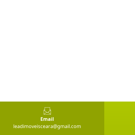
Email
leadimoveisceara@gmail.com