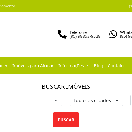
ciamento
TR
Telefone
What
(85) 98853-9528
(85) 
nder
Imóveis para Alugar
Informações
Blog
Contato
BUSCAR IMÓVEIS
BUSCAR