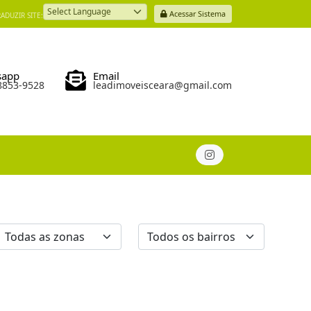
Acessar Sistema
ADUZIR SITE:
Powered by
sapp
Email
98853-9528
leadimoveisceara@gmail.com