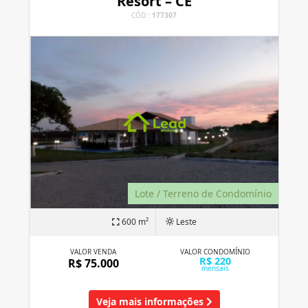
Resort – CE
CÓD.:
177307
Lote / Terreno de Condomínio
600 m²
Leste
VALOR VENDA
VALOR CONDOMÍNIO
R$ 220
R$ 75.000
mensais
Veja mais informações