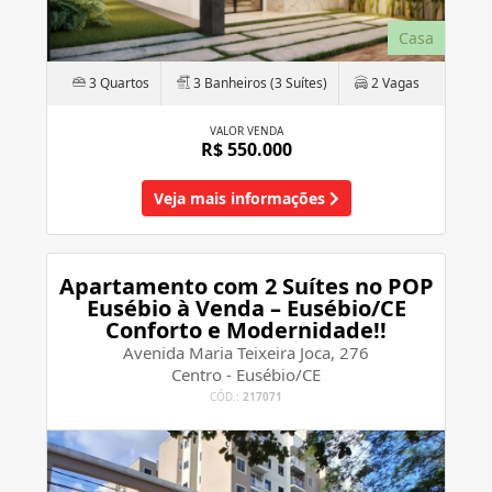
Casa
3 Quartos
3 Banheiros (3 Suítes)
2 Vagas
VALOR VENDA
R$ 550.000
Veja mais informações
Apartamento com 2 Suítes no POP
Eusébio à Venda – Eusébio/CE
Conforto e Modernidade!!
Avenida Maria Teixeira Joca, 276
Centro - Eusébio/CE
CÓD.:
217071