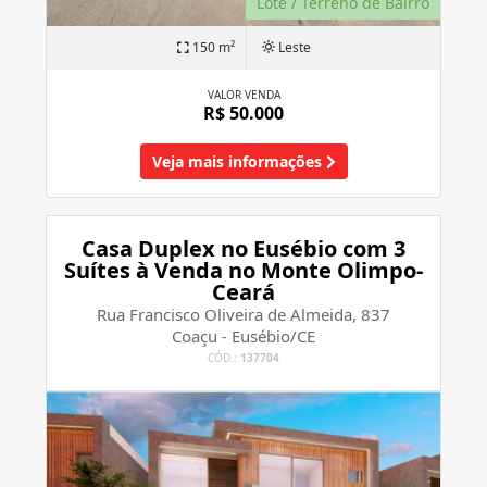
Lote / Terreno de Bairro
150 m²
Leste
VALOR VENDA
R$ 50.000
Veja mais informações
Casa Duplex no Eusébio com 3
Suítes à Venda no Monte Olimpo-
Ceará
Rua Francisco Oliveira de Almeida, 837
Coaçu - Eusébio/CE
CÓD.:
137704