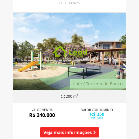
CÓD.:
147675
Lote / Terreno de Bairro
200 m²
VALOR VENDA
VALOR CONDOMÍNIO
R$ 350
R$ 240.000
mensais
Veja mais informações