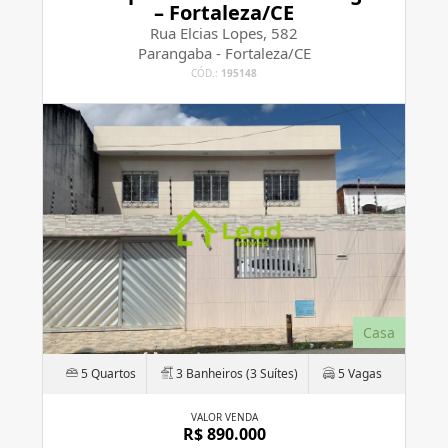
– Fortaleza/CE
Rua Elcias Lopes, 582
Parangaba - Fortaleza/CE
CÓD.:
195148
Casa
5 Quartos
3 Banheiros (3 Suítes)
5 Vagas
VALOR VENDA
R$ 890.000