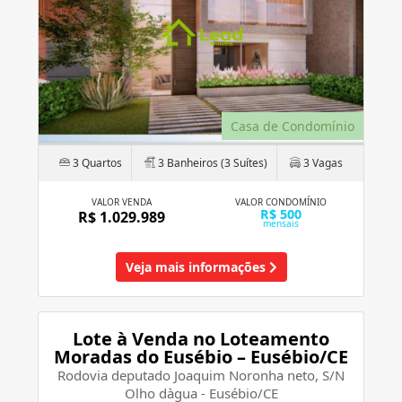
Casa de Condomínio
3 Quartos
3 Banheiros (3 Suítes)
3 Vagas
VALOR VENDA
VALOR CONDOMÍNIO
R$ 500
R$ 1.029.989
mensais
Veja mais informações
Lote à Venda no Loteamento
Moradas do Eusébio – Eusébio/CE
Rodovia deputado Joaquim Noronha neto, S/N
Olho dàgua - Eusébio/CE