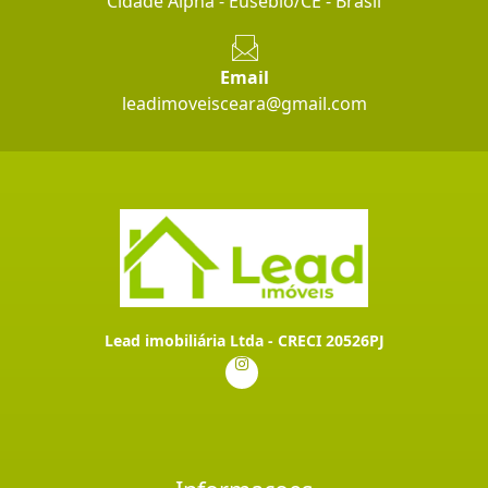
Cidade Alpha - Eusébio/CE - Brasil
Email
leadimoveisceara@gmail.com
Lead imobiliária Ltda - CRECI 20526PJ