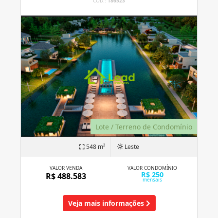
CÓD.:
186523
Lote / Terreno de Condomínio
548 m²
Leste
VALOR VENDA
VALOR CONDOMÍNIO
R$ 250
R$ 488.583
mensais
Veja mais informações