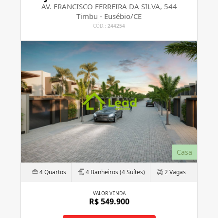
AV. FRANCISCO FERREIRA DA SILVA, 544
Timbu - Eusébio/CE
CÓD.:
244254
Casa
4 Quartos
4 Banheiros (4 Suítes)
2 Vagas
VALOR VENDA
R$ 549.900