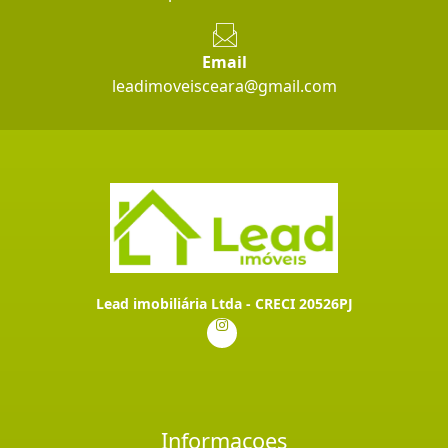
Email
leadimoveisceara@gmail.com
Lead imobiliária Ltda - CRECI 20526PJ
Informaçoes